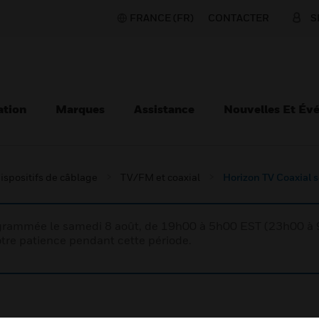
FRANCE (FR)
CONTACTER
S
ation
Marques
Assistance
Nouvelles Et Év
ispositifs de câblage
TV/FM et coaxial
Horizon TV Coaxial 
rogrammée le samedi 8 août, de 19h00 à 5h00 EST (23h00 
tre patience pendant cette période.