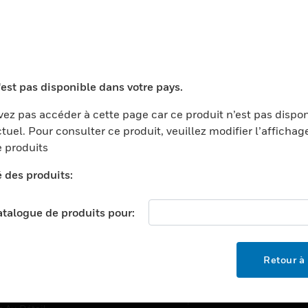
TEURS
ASSISTANCE
'est pas disponible dans votre pays.
ports
Recherche De Partenaires
ments Commerciaux
Formation
ez pas accéder à cette page car ce produit n’est pas dispo
tuel. Pour consulter ce produit, veuillez modifier l’affichag
centers
Assistance Technique
 produits
ation
Tutoriels De Sites Web
é des produits:
ernement Et Militaire
EMPLOIS
é
catalogue de produits pour:
Emplois
ignement Supérieur
Recherche D'emploi
llerie/Restauration
Retour à 
trie Et Fabrication
SOCIÉTÉ
ce Et Corrections
À Propos