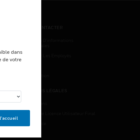
NOUS CONTACTER
Demandes D’informations
Commerciales
nible dans
Accès Pour Les Employés
e de votre
Inscription
Désinscription
MENTIONS LÉGALES
Certifications
Contrats De Licence Utilisateur Final
l’accueil
Open Source
Brevets