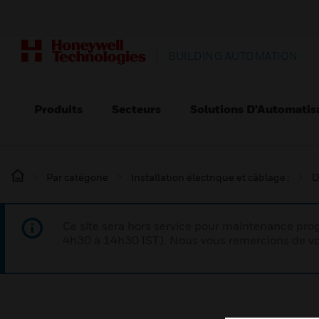
BUILDING AUTOMATION
Produits
Secteurs
Solutions D’Automatis
Par catégorie
Installation électrique et câblage :
D
Ce site sera hors service pour maintenance p
4h30 à 14h30 IST). Nous vous remercions de vo