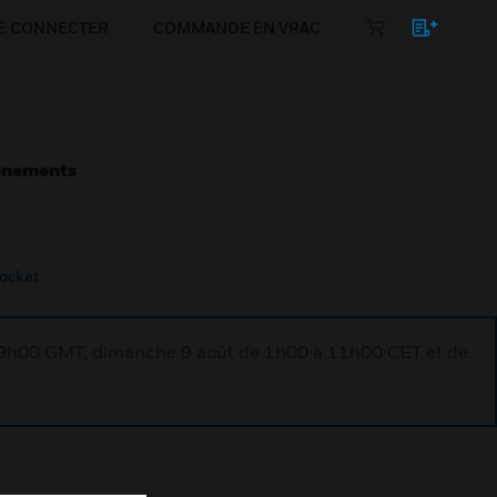
E CONNECTER
COMMANDE EN VRAC
énements
socket
à 9h00 GMT, dimanche 9 août de 1h00 à 11h00 CET et de