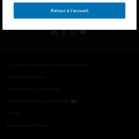
Retour à l’accueil
toggle view
SUIVEZ-NOUS
Copyright © 2026 Honeywell International Inc.
Conditions Générales
Déclaration De Confidentialité
Vos Préférences De Confidentialité
Cookies
Désabonnement Global