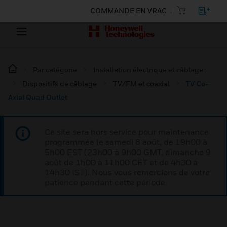
COMMANDE EN VRAC
Par catégorie
Installation électrique et câblage :
Dispositifs de câblage
TV/FM et coaxial
TV Co-
Axial Quad Outlet
Ce site sera hors service pour maintenance
programmée le samedi 8 août, de 19h00 à
5h00 EST (23h00 à 9h00 GMT, dimanche 9
août de 1h00 à 11h00 CET et de 4h30 à
14h30 IST). Nous vous remercions de votre
patience pendant cette période.