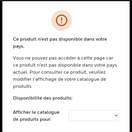
PRODUITS
toggle view
SOLUTIONS
Ce produit n'est pas disponible dans votre
pays.
toggle view
SECTEURS
Vous ne pouvez pas accéder à cette page car
toggle view
ce produit n’est pas disponible dans votre pays
ASSISTANCE
actuel. Pour consulter ce produit, veuillez
modifier l’affichage de votre catalogue de
toggle view
EMPLOIS
produits
toggle view
Disponibilité des produits:
SOCIÉTÉ
toggle view
Afficher le catalogue
NOUS CONTACTER
de produits pour:
toggle view
MENTIONS LÉGALES