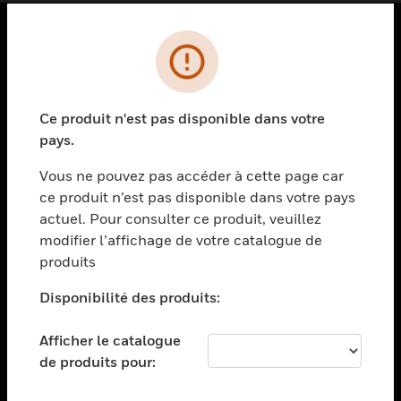
PRODUITS
toggle view
SOLUTIONS
Ce produit n'est pas disponible dans votre
pays.
toggle view
SECTEURS
Vous ne pouvez pas accéder à cette page car
toggle view
ce produit n’est pas disponible dans votre pays
ASSISTANCE
actuel. Pour consulter ce produit, veuillez
modifier l’affichage de votre catalogue de
toggle view
EMPLOIS
produits
toggle view
Disponibilité des produits:
SOCIÉTÉ
toggle view
Afficher le catalogue
NOUS CONTACTER
de produits pour:
toggle view
MENTIONS LÉGALES