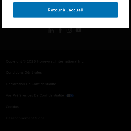
Retour à l’accueil
toggle view
SUIVEZ-NOUS
Copyright © 2026 Honeywell International Inc.
Conditions Générales
Déclaration De Confidentialité
Vos Préférences De Confidentialité
Cookies
Désabonnement Global