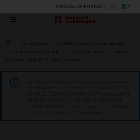
COMMANDE EN VRAC
Par catégorie
Installation électrique et câblage :
Dispositifs de câblage
TV/FM et coaxial
Voice /
TV Outlet Cable TV ‘F’ type Connector
Ce site sera hors service pour maintenance
programmée le samedi 8 août, de 19h00 à
5h00 EST (23h00 à 9h00 GMT, dimanche 9
août de 1h00 à 11h00 CET et de 4h30 à
14h30 IST). Nous vous remercions de votre
patience pendant cette période.