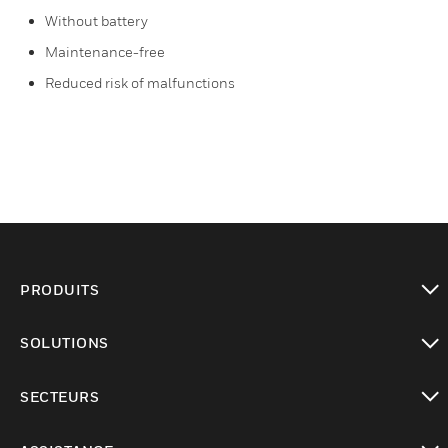
Without battery
Maintenance-free
Reduced risk of malfunctions
PRODUITS
toggle view
SOLUTIONS
toggle view
SECTEURS
toggle view