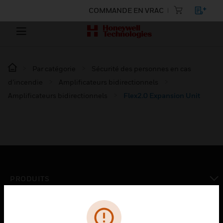
COMMANDE EN VRAC
Par catégorie
Sécurité des personnes en cas
d’incendie
Amplificateurs bidirectionnels
Amplificateurs bidirectionnels
Flex2.0 Expansion Unit
PRODUITS
toggle view
SOLUTIONS