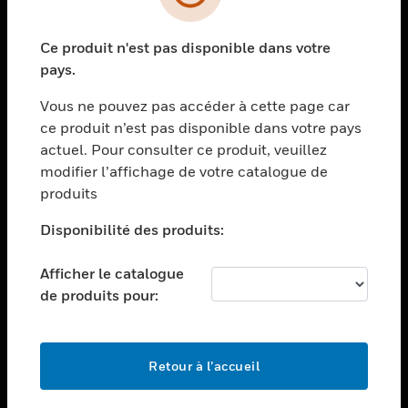
toggle view
SECTEURS
Ce produit n'est pas disponible dans votre
toggle view
ASSISTANCE
pays.
toggle view
Vous ne pouvez pas accéder à cette page car
EMPLOIS
ce produit n’est pas disponible dans votre pays
toggle view
actuel. Pour consulter ce produit, veuillez
SOCIÉTÉ
modifier l’affichage de votre catalogue de
produits
toggle view
NOUS CONTACTER
Disponibilité des produits:
toggle view
MENTIONS LÉGALES
Afficher le catalogue
toggle view
de produits pour:
SUIVEZ-NOUS
Retour à l’accueil