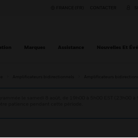
FRANCE (FR)
CONTACTER
S
ation
Marques
Assistance
Nouvelles Et Év
ie
Amplificateurs bidirectionnels
Amplificateurs bidirection
rogrammée le samedi 8 août, de 19h00 à 5h00 EST (23h00 
tre patience pendant cette période.