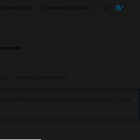
E CONNECTER
COMMANDE EN VRAC
énements
nels
PASSIVE DAS JUMPER
à 9h00 GMT, dimanche 9 août de 1h00 à 11h00 CET et de