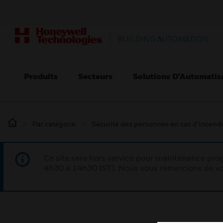
BUILDING AUTOMATION
Produits
Secteurs
Solutions D’Automatis
Par catégorie
Sécurité des personnes en cas d’incend
Ce site sera hors service pour maintenance p
4h30 à 14h30 IST). Nous vous remercions de vo