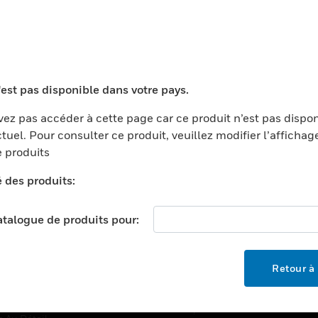
TEURS
ASSISTANCE
'est pas disponible dans votre pays.
ports
Recherche De Partenaires
ments Commerciaux
Formation
ez pas accéder à cette page car ce produit n’est pas dispo
tuel. Pour consulter ce produit, veuillez modifier l’affichag
centers
Assistance Technique
 produits
ation
Tutoriels De Sites Web
é des produits:
ernement Et Militaire
EMPLOIS
é
catalogue de produits pour:
Emplois
ignement Supérieur
Recherche D'emploi
llerie/Restauration
Retour à 
trie Et Fabrication
SOCIÉTÉ
ce Et Corrections
À Propos