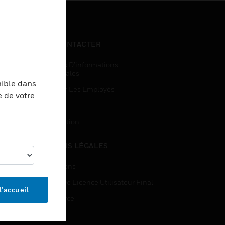
NOUS CONTACTER
Demandes D’informations
Commerciales
nible dans
Accès Pour Les Employés
e de votre
Inscription
Désinscription
MENTIONS LÉGALES
Certifications
Contrats De Licence Utilisateur Final
l’accueil
Open Source
Brevets