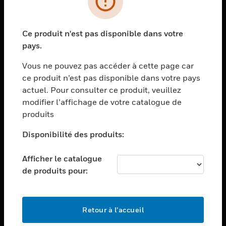
toggle view
SECTEURS
Ce produit n'est pas disponible dans votre
toggle view
pays.
ASSISTANCE
Vous ne pouvez pas accéder à cette page car
toggle view
EMPLOIS
ce produit n’est pas disponible dans votre pays
actuel. Pour consulter ce produit, veuillez
toggle view
modifier l’affichage de votre catalogue de
SOCIÉTÉ
produits
toggle view
NOUS CONTACTER
Disponibilité des produits:
toggle view
Afficher le catalogue
MENTIONS LÉGALES
de produits pour:
toggle view
SUIVEZ-NOUS
Retour à l’accueil