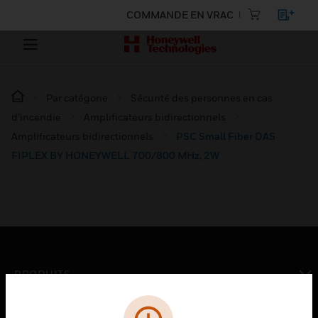
COMMANDE EN VRAC
Par catégorie
Sécurité des personnes en cas
d’incendie
Amplificateurs bidirectionnels
Amplificateurs bidirectionnels
PSC Small Fiber DAS
FIPLEX BY HONEYWELL 700/800 MHz, 2W
PRODUITS
toggle view
SOLUTIONS