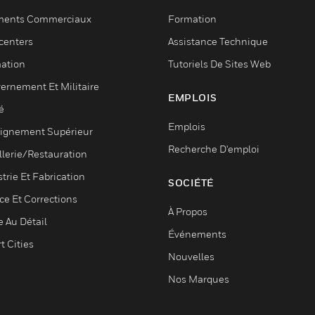
ments Commerciaux
Formation
centers
Assistance Technique
ation
Tutoriels De Sites Web
ernement Et Militaire
EMPLOIS
é
Emplois
ignement Supérieur
Recherche D'emploi
llerie/Restauration
trie Et Fabrication
SOCIÉTÉ
ce Et Corrections
À Propos
e Au Détail
Événements
t Cities
Nouvelles
Nos Marques