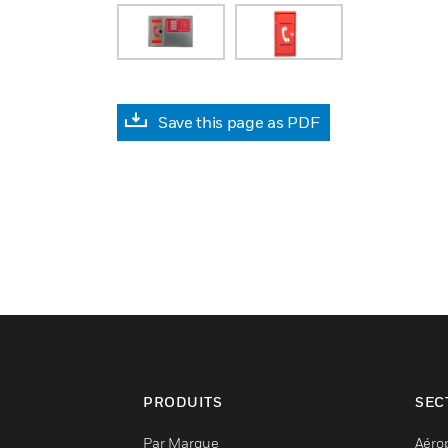
Save this page as PDF
PRODUITS
SEC
Par Marque
Aéro