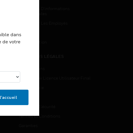
Demandes D’informations
Commerciales
Accès Pour Les Employés
Inscription
nible dans
e de votre
Désinscription
MENTIONS LÉGALES
Certifications
Contrats De Licence Utilisateur Final
Open Source
Brevets
l’accueil
Qualité Et Sécurité
Termes Et Conditions
Garanties