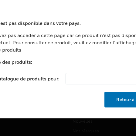
ports
Recherche De Partenaires
ments Commerciaux
Formation
'est pas disponible dans votre pays.
centers
Assistance Technique
ez pas accéder à cette page car ce produit n’est pas dispo
ation
Tutoriels De Sites Web
tuel. Pour consulter ce produit, veuillez modifier l’affichag
ernement Et Militaire
 produits
EMPLOIS
é
é des produits:
Emplois
ignement Supérieur
Recherche D'emploi
llerie/Restauration
catalogue de produits pour:
trie Et Fabrication
SOCIÉTÉ
ce Et Corrections
Retour à 
À Propos
e Au Détail
Événements
t Cities
Nouvelles
Nos Marques