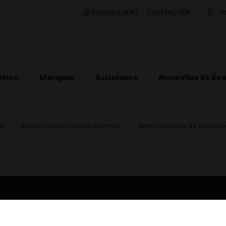
FRANCE (FR)
CONTACTER
S
ation
Marques
Assistance
Nouvelles Et Év
ie
Amplificateurs bidirectionnels
Amplificateurs de puissan
TEURS
ASSISTANCE