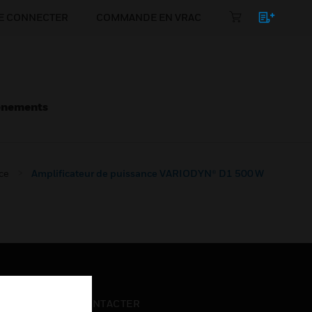
E CONNECTER
COMMANDE EN VRAC
énements
ce
Amplificateur de puissance VARIODYN® D1 500 W
NOUS CONTACTER