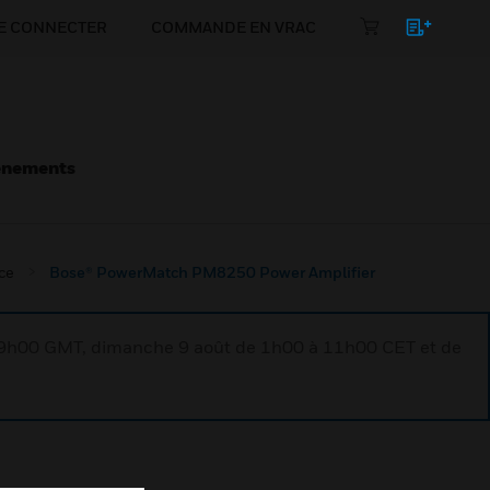
E CONNECTER
COMMANDE EN VRAC
énements
ce
Bose® PowerMatch PM8250 Power Amplifier
à 9h00 GMT, dimanche 9 août de 1h00 à 11h00 CET et de