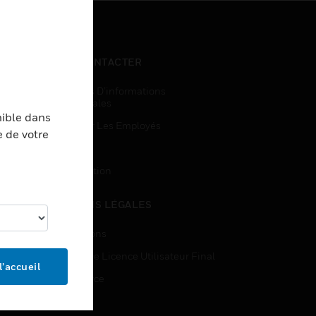
NOUS CONTACTER
Demandes D’informations
Commerciales
nible dans
Accès Pour Les Employés
e de votre
Inscription
Désinscription
MENTIONS LÉGALES
Certifications
Contrats De Licence Utilisateur Final
l’accueil
Open Source
Brevets