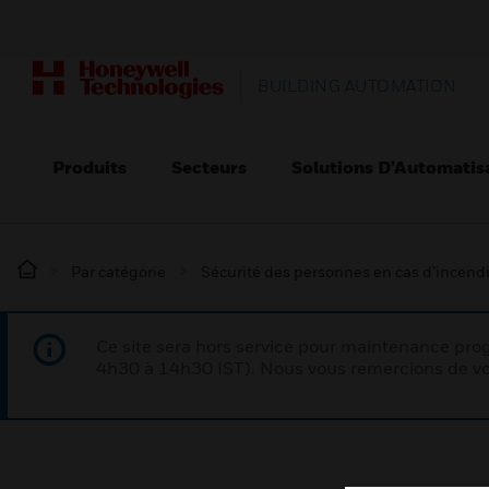
BUILDING AUTOMATION
Produits
Secteurs
Solutions D’Automatis
Par catégorie
Sécurité des personnes en cas d’incend
Ce site sera hors service pour maintenance p
4h30 à 14h30 IST). Nous vous remercions de vo