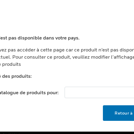
TEURS
ASSISTANCE
'est pas disponible dans votre pays.
ports
Recherche De Partenaires
ments Commerciaux
Formation
ez pas accéder à cette page car ce produit n’est pas dispo
tuel. Pour consulter ce produit, veuillez modifier l’affichag
centers
Assistance Technique
 produits
ation
Tutoriels De Sites Web
é des produits:
ernement Et Militaire
EMPLOIS
é
catalogue de produits pour:
Emplois
ignement Supérieur
Recherche D'emploi
llerie/Restauration
Retour à 
trie Et Fabrication
SOCIÉTÉ
ce Et Corrections
À Propos