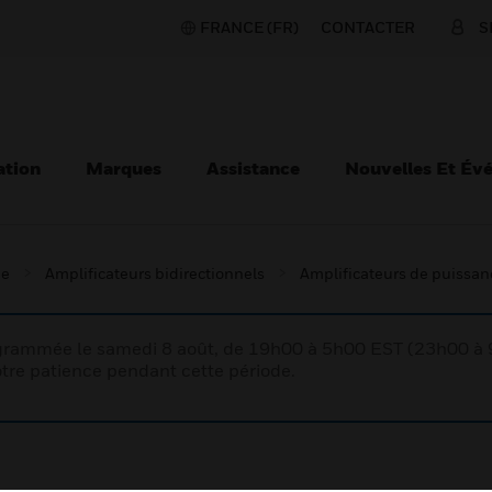
FRANCE (FR)
CONTACTER
S
ation
Marques
Assistance
Nouvelles Et Év
ie
Amplificateurs bidirectionnels
Amplificateurs de puissan
rogrammée le samedi 8 août, de 19h00 à 5h00 EST (23h00 
tre patience pendant cette période.