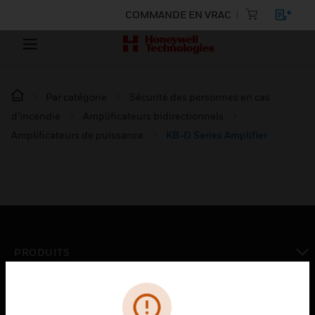
COMMANDE EN VRAC
Par catégorie
Sécurité des personnes en cas
d’incendie
Amplificateurs bidirectionnels
Amplificateurs de puissance
KB-D Series Amplifier
PRODUITS
toggle view
SOLUTIONS