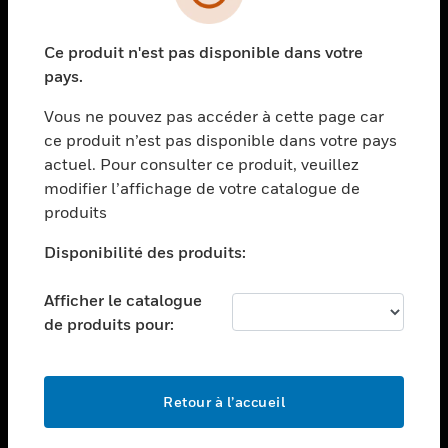
toggle view
SECTEURS
Ce produit n'est pas disponible dans votre
toggle view
ASSISTANCE
pays.
toggle view
Vous ne pouvez pas accéder à cette page car
EMPLOIS
ce produit n’est pas disponible dans votre pays
toggle view
actuel. Pour consulter ce produit, veuillez
SOCIÉTÉ
modifier l’affichage de votre catalogue de
produits
toggle view
NOUS CONTACTER
Disponibilité des produits:
toggle view
MENTIONS LÉGALES
Afficher le catalogue
toggle view
de produits pour:
SUIVEZ-NOUS
Retour à l’accueil