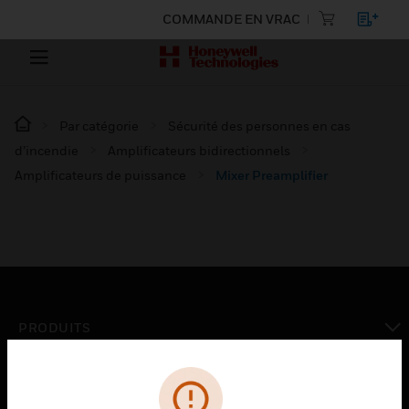
COMMANDE EN VRAC
Par catégorie
Sécurité des personnes en cas
d’incendie
Amplificateurs bidirectionnels
Amplificateurs de puissance
Mixer Preamplifier
PRODUITS
toggle view
SOLUTIONS