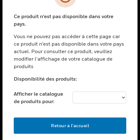
toggle view
SECTEURS
Ce produit n'est pas disponible dans votre
toggle view
ASSISTANCE
pays.
toggle view
Vous ne pouvez pas accéder à cette page car
EMPLOIS
ce produit n’est pas disponible dans votre pays
toggle view
actuel. Pour consulter ce produit, veuillez
SOCIÉTÉ
modifier l’affichage de votre catalogue de
produits
toggle view
NOUS CONTACTER
Disponibilité des produits:
toggle view
MENTIONS LÉGALES
Afficher le catalogue
toggle view
de produits pour:
SUIVEZ-NOUS
Retour à l’accueil