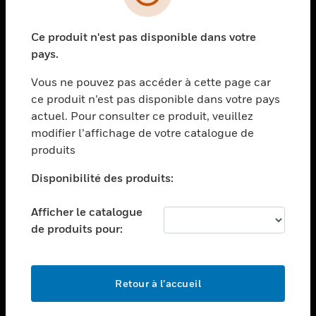
toggle view
SECTEURS
Ce produit n'est pas disponible dans votre
toggle view
ASSISTANCE
pays.
toggle view
Vous ne pouvez pas accéder à cette page car
EMPLOIS
ce produit n’est pas disponible dans votre pays
toggle view
actuel. Pour consulter ce produit, veuillez
SOCIÉTÉ
modifier l’affichage de votre catalogue de
produits
toggle view
NOUS CONTACTER
Disponibilité des produits:
toggle view
MENTIONS LÉGALES
Afficher le catalogue
toggle view
de produits pour:
SUIVEZ-NOUS
Retour à l’accueil