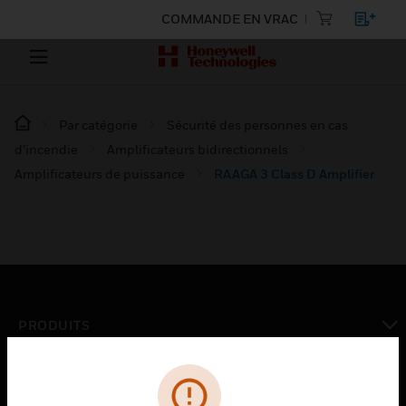
COMMANDE EN VRAC
Par catégorie
Sécurité des personnes en cas
d’incendie
Amplificateurs bidirectionnels
Amplificateurs de puissance
RAAGA 3 Class D Amplifier
PRODUITS
toggle view
SOLUTIONS