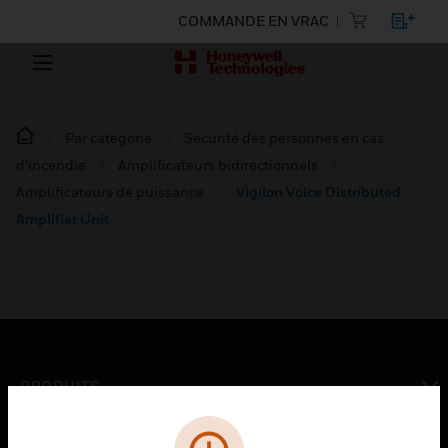
COMMANDE EN VRAC
Par catégorie
Sécurité des personnes en cas
d’incendie
Amplificateurs bidirectionnels
Amplificateurs de puissance
Vigilon Voice Distributed
Amplifier Unit
PRODUITS
toggle view
SOLUTIONS