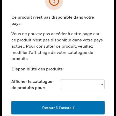
toggle view
SECTEURS
Ce produit n'est pas disponible dans votre
toggle view
pays.
ASSISTANCE
Vous ne pouvez pas accéder à cette page car
toggle view
EMPLOIS
ce produit n’est pas disponible dans votre pays
actuel. Pour consulter ce produit, veuillez
toggle view
modifier l’affichage de votre catalogue de
SOCIÉTÉ
produits
toggle view
NOUS CONTACTER
Disponibilité des produits:
toggle view
Afficher le catalogue
MENTIONS LÉGALES
de produits pour:
toggle view
SUIVEZ-NOUS
Retour à l’accueil