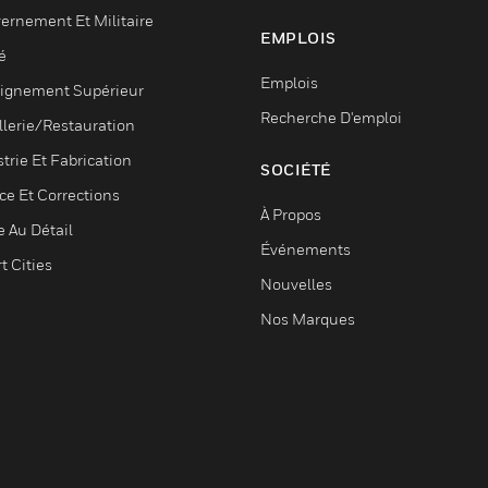
ernement Et Militaire
EMPLOIS
é
Emplois
ignement Supérieur
Recherche D'emploi
llerie/Restauration
trie Et Fabrication
SOCIÉTÉ
ce Et Corrections
À Propos
e Au Détail
Événements
t Cities
Nouvelles
Nos Marques