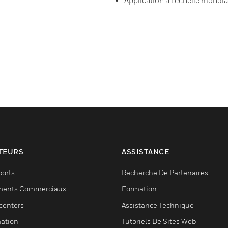
Application à l'échelle mondia
TEURS
ASSISTANCE
ports
Recherche De Partenaires
ments Commerciaux
Formation
centers
Assistance Technique
ation
Tutoriels De Sites Web