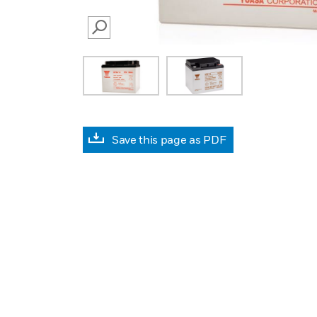
SEARCH
Save this page as PDF