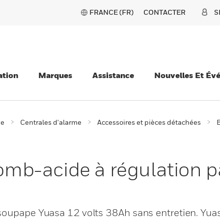
FRANCE (FR)
CONTACTER
S
ation
Marques
Assistance
Nouvelles Et Év
ie
Centrales d'alarme
Accessoires et pièces détachées
B
plomb-acide à régulation 
soupape Yuasa 12 volts 38Ah sans entretien. Yuas