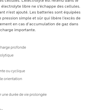
s cellules. L’électrolyte est retenu dans le
électrolyte libre ne s’échappe des cellules.
t n’est ajouté. Les batteries sont équipées
pression simple et sûr qui libère l’excès de
uement en cas d’accumulation de gaz dans
urcharge importante.
charge profonde
olytique
ante ou cyclique
le orientation
r une durée de vie prolongée