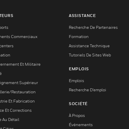
TEURS
ASSISTANCE
ports
Recherche De Partenaires
ments Commerciaux
Formation
centers
Assistance Technique
ation
Tutoriels De Sites Web
ernement Et Militaire
EMPLOIS
é
Emplois
ignement Supérieur
Recherche D'emploi
llerie/Restauration
trie Et Fabrication
SOCIÉTÉ
ce Et Corrections
À Propos
e Au Détail
Événements
t Cities