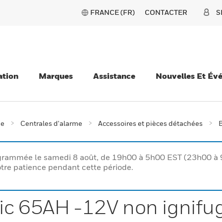
FRANCE (FR)
CONTACTER
S
ation
Marques
Assistance
Nouvelles Et Év
ie
Centrales d'alarme
Accessoires et pièces détachées
B
rogrammée le samedi 8 août, de 19h00 à 5h00 EST (23h00 
tre patience pendant cette période.
ic 65AH -12V non ignifu