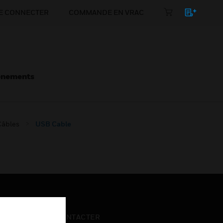
E CONNECTER
COMMANDE EN VRAC
énements
Câbles
USB Cable
NOUS CONTACTER