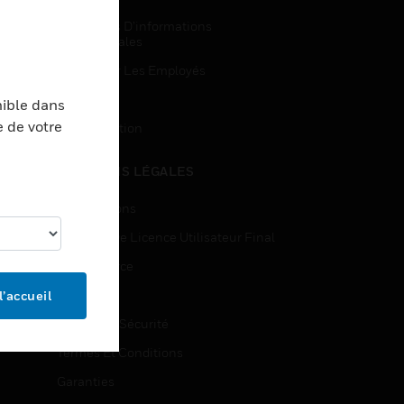
Demandes D’informations
Commerciales
Accès Pour Les Employés
Inscription
nible dans
e de votre
Désinscription
MENTIONS LÉGALES
Certifications
Contrats De Licence Utilisateur Final
Open Source
Brevets
l’accueil
Qualité Et Sécurité
Termes Et Conditions
Garanties