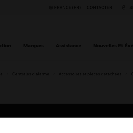
FRANCE (FR)
CONTACTER
S
ation
Marques
Assistance
Nouvelles Et Év
ie
Centrales d'alarme
Accessoires et pièces détachées
TEURS
ASSISTANCE