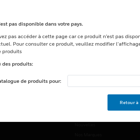
ports
Recherche De Partenaires
ments Commerciaux
Formation
'est pas disponible dans votre pays.
centers
Assistance Technique
ez pas accéder à cette page car ce produit n’est pas dispo
ation
Tutoriels De Sites Web
tuel. Pour consulter ce produit, veuillez modifier l’affichag
ernement Et Militaire
 produits
EMPLOIS
é
é des produits:
Emplois
ignement Supérieur
Recherche D'emploi
llerie/Restauration
catalogue de produits pour:
trie Et Fabrication
SOCIÉTÉ
ce Et Corrections
Retour à 
À Propos
e Au Détail
Événements
t Cities
Nouvelles
Nos Marques