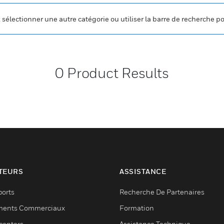
z sélectionner une autre catégorie ou utiliser la barre de recherche p
0
Product Results
TEURS
ASSISTANCE
ports
Recherche De Partenaires
ments Commerciaux
Formation
centers
Assistance Technique