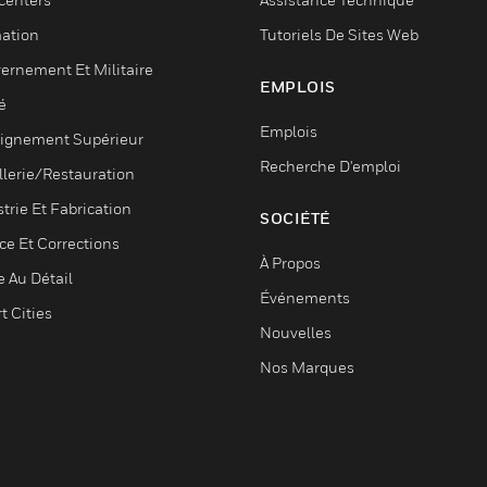
ation
Tutoriels De Sites Web
ernement Et Militaire
EMPLOIS
é
Emplois
ignement Supérieur
Recherche D'emploi
llerie/Restauration
trie Et Fabrication
SOCIÉTÉ
ce Et Corrections
À Propos
e Au Détail
Événements
t Cities
Nouvelles
Nos Marques