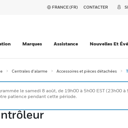
FRANCE (FR)
CONTACTER
S
ation
Marques
Assistance
Nouvelles Et Év
ie
Centrales d'alarme
Accessoires et pièces détachées
T
rogrammée le samedi 8 août, de 19h00 à 5h00 EST (23h00 
tre patience pendant cette période.
ntrôleur