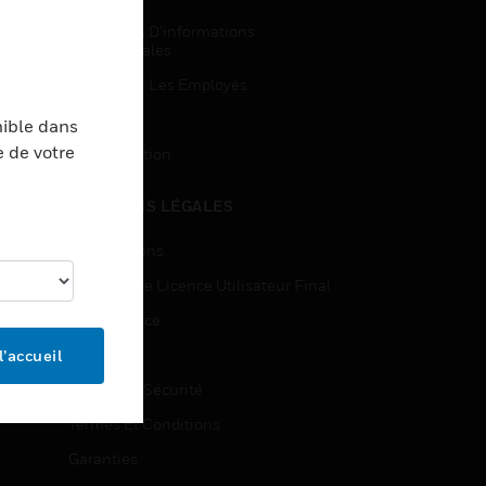
Demandes D’informations
Commerciales
Accès Pour Les Employés
Inscription
nible dans
e de votre
Désinscription
MENTIONS LÉGALES
Certifications
Contrats De Licence Utilisateur Final
Open Source
Brevets
l’accueil
Qualité Et Sécurité
Termes Et Conditions
Garanties