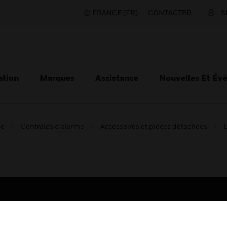
FRANCE (FR)
CONTACTER
S
ation
Marques
Assistance
Nouvelles Et Év
ie
Centrales d'alarme
Accessoires et pièces détachées
B
TEURS
ASSISTANCE