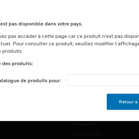
ports
Recherche De Partenaires
ments Commerciaux
Formation
'est pas disponible dans votre pays.
centers
Assistance Technique
ez pas accéder à cette page car ce produit n’est pas dispo
ation
Tutoriels De Sites Web
tuel. Pour consulter ce produit, veuillez modifier l’affichag
ernement Et Militaire
 produits
EMPLOIS
é
é des produits:
Emplois
ignement Supérieur
Recherche D'emploi
llerie/Restauration
catalogue de produits pour:
trie Et Fabrication
SOCIÉTÉ
ce Et Corrections
Retour à 
À Propos
e Au Détail
Événements
t Cities
Nouvelles
Nos Marques