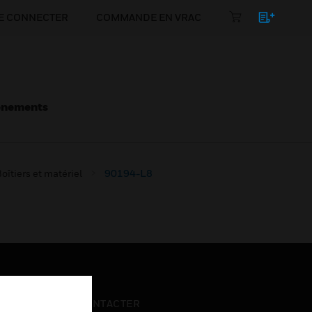
E CONNECTER
COMMANDE EN VRAC
énements
oîtiers et matériel
90194-L8
NOUS CONTACTER