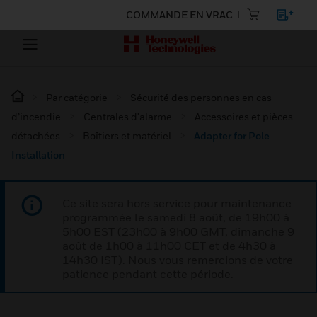
COMMANDE EN VRAC
Par catégorie
Sécurité des personnes en cas
d’incendie
Centrales d'alarme
Accessoires et pièces
détachées
Boîtiers et matériel
Adapter for Pole
Installation
Ce site sera hors service pour maintenance
programmée le samedi 8 août, de 19h00 à
5h00 EST (23h00 à 9h00 GMT, dimanche 9
août de 1h00 à 11h00 CET et de 4h30 à
14h30 IST). Nous vous remercions de votre
patience pendant cette période.