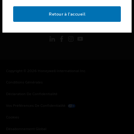
toggle view
MENTIONS LÉGALES
Retour à l’accueil
toggle view
SUIVEZ-NOUS
Copyright © 2026 Honeywell International Inc.
Conditions Générales
Déclaration De Confidentialité
Vos Préférences De Confidentialité
Cookies
Désabonnement Global