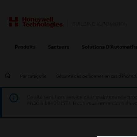
BUILDING AUTOMATION
Produits
Secteurs
Solutions D’Automatis
Par catégorie
Sécurité des personnes en cas d’incend
Ce site sera hors service pour maintenance p
4h30 à 14h30 IST). Nous vous remercions de vo