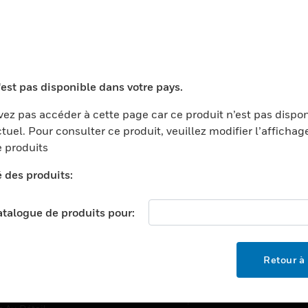
TEURS
ASSISTANCE
'est pas disponible dans votre pays.
ports
Recherche De Partenaires
ments Commerciaux
Formation
ez pas accéder à cette page car ce produit n’est pas dispo
tuel. Pour consulter ce produit, veuillez modifier l’affichag
centers
Assistance Technique
 produits
ation
Tutoriels De Sites Web
é des produits:
ernement Et Militaire
EMPLOIS
é
catalogue de produits pour:
Emplois
ignement Supérieur
Recherche D'emploi
llerie/Restauration
Retour à 
trie Et Fabrication
SOCIÉTÉ
ce Et Corrections
À Propos