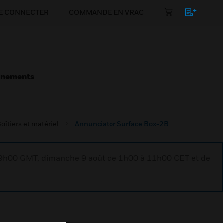
E CONNECTER
COMMANDE EN VRAC
énements
oîtiers et matériel
Annunciator Surface Box-2B
à 9h00 GMT, dimanche 9 août de 1h00 à 11h00 CET et de