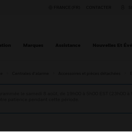
FRANCE (FR)
CONTACTER
S
ation
Marques
Assistance
Nouvelles Et Év
ie
Centrales d'alarme
Accessoires et pièces détachées
B
rogrammée le samedi 8 août, de 19h00 à 5h00 EST (23h00 
tre patience pendant cette période.