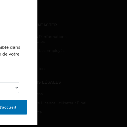
NOUS CONTACTER
Demandes D’informations
Commerciales
nible dans
Accès Pour Les Employés
e de votre
Inscription
Désinscription
MENTIONS LÉGALES
Certifications
Contrats De Licence Utilisateur Final
l’accueil
Open Source
Brevets