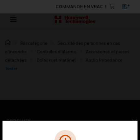
COMMANDE EN VRAC
Par catégorie
Sécurité des personnes en cas
d’incendie
Centrales d'alarme
Accessoires et pièces
détachées
Boîtiers et matériel
Audio Impedance
Tester
PRODUITS
toggle view
SOLUTIONS