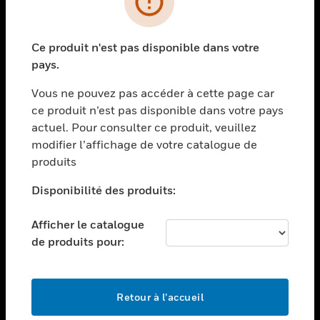
toggle view
SECTEURS
Ce produit n'est pas disponible dans votre
toggle view
pays.
ASSISTANCE
Vous ne pouvez pas accéder à cette page car
toggle view
EMPLOIS
ce produit n’est pas disponible dans votre pays
actuel. Pour consulter ce produit, veuillez
toggle view
modifier l’affichage de votre catalogue de
SOCIÉTÉ
produits
toggle view
NOUS CONTACTER
Disponibilité des produits:
toggle view
Afficher le catalogue
MENTIONS LÉGALES
de produits pour:
toggle view
SUIVEZ-NOUS
Retour à l’accueil