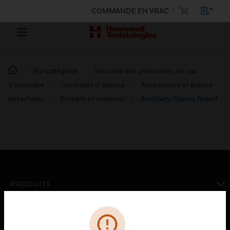
COMMANDE EN VRAC
Par catégorie
Sécurité des personnes en cas
d’incendie
Centrales d'alarme
Accessoires et pièces
détachées
Boîtiers et matériel
Auxiliary/Status Board
PRODUITS
toggle view
SOLUTIONS