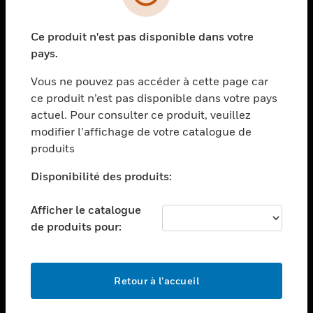
toggle view
SECTEURS
Ce produit n'est pas disponible dans votre
toggle view
ASSISTANCE
pays.
toggle view
Vous ne pouvez pas accéder à cette page car
EMPLOIS
ce produit n’est pas disponible dans votre pays
toggle view
actuel. Pour consulter ce produit, veuillez
SOCIÉTÉ
modifier l’affichage de votre catalogue de
produits
toggle view
NOUS CONTACTER
Disponibilité des produits:
toggle view
MENTIONS LÉGALES
Afficher le catalogue
toggle view
de produits pour:
SUIVEZ-NOUS
Retour à l’accueil