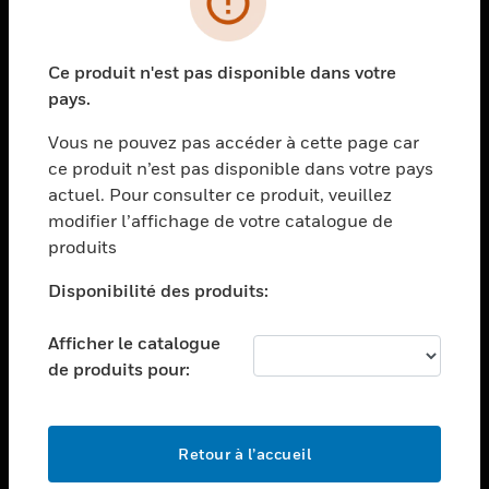
toggle view
SECTEURS
Ce produit n'est pas disponible dans votre
toggle view
pays.
ASSISTANCE
Vous ne pouvez pas accéder à cette page car
toggle view
EMPLOIS
ce produit n’est pas disponible dans votre pays
actuel. Pour consulter ce produit, veuillez
toggle view
modifier l’affichage de votre catalogue de
SOCIÉTÉ
produits
toggle view
NOUS CONTACTER
Disponibilité des produits:
toggle view
Afficher le catalogue
MENTIONS LÉGALES
de produits pour:
toggle view
SUIVEZ-NOUS
Retour à l’accueil