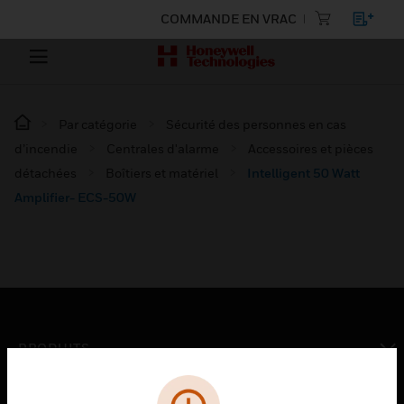
COMMANDE EN VRAC
Par catégorie
Sécurité des personnes en cas
d’incendie
Centrales d'alarme
Accessoires et pièces
détachées
Boîtiers et matériel
Intelligent 50 Watt
Amplifier- ECS-50W
PRODUITS
toggle view
SOLUTIONS