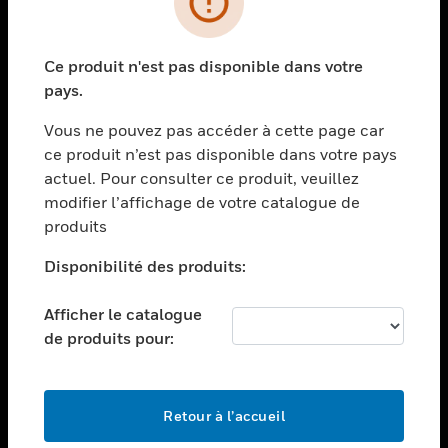
toggle view
SECTEURS
Ce produit n'est pas disponible dans votre
toggle view
pays.
ASSISTANCE
Vous ne pouvez pas accéder à cette page car
toggle view
EMPLOIS
ce produit n’est pas disponible dans votre pays
actuel. Pour consulter ce produit, veuillez
toggle view
modifier l’affichage de votre catalogue de
SOCIÉTÉ
produits
toggle view
NOUS CONTACTER
Disponibilité des produits:
toggle view
Afficher le catalogue
MENTIONS LÉGALES
de produits pour:
toggle view
SUIVEZ-NOUS
Retour à l’accueil