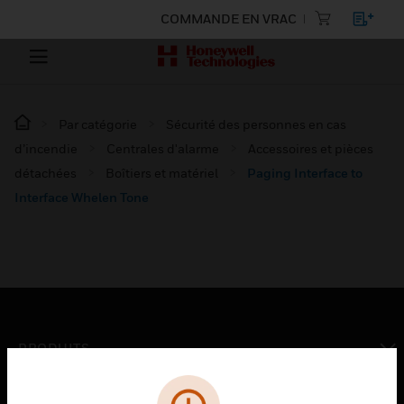
COMMANDE EN VRAC
Par catégorie
Sécurité des personnes en cas
d’incendie
Centrales d'alarme
Accessoires et pièces
détachées
Boîtiers et matériel
Paging Interface to
Interface Whelen Tone
PRODUITS
toggle view
SOLUTIONS