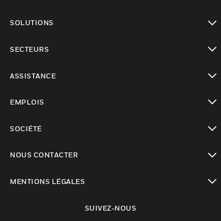
toggle view
SOLUTIONS
toggle view
SECTEURS
toggle view
ASSISTANCE
toggle view
EMPLOIS
toggle view
SOCIÉTÉ
toggle view
NOUS CONTACTER
toggle view
MENTIONS LÉGALES
toggle view
SUIVEZ-NOUS