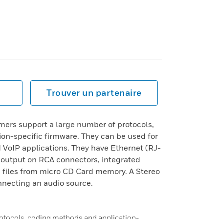
Trouver un partenaire
ers support a large number of protocols,
on-specific firmware. They can be used for
 VoIP applications. They have Ethernet (RJ-
o output on RCA connectors, integrated
g files from micro CD Card memory. A Stereo
onnecting an audio source.
rotocols, coding methods and application-