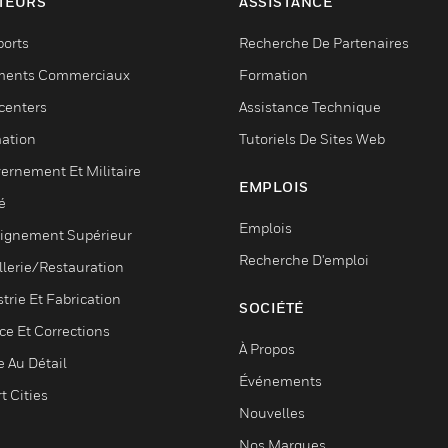
TEURS
ASSISTANCE
ports
Recherche De Partenaires
ments Commerciaux
Formation
centers
Assistance Technique
ation
Tutoriels De Sites Web
ernement Et Militaire
EMPLOIS
é
Emplois
ignement Supérieur
Recherche D'emploi
llerie/Restauration
trie Et Fabrication
SOCIÉTÉ
ce Et Corrections
À Propos
e Au Détail
Événements
t Cities
Nouvelles
Nos Marques