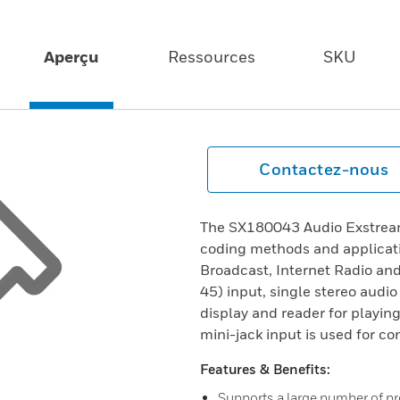
Aperçu
Ressources
SKU
Contactez-nous
The SX180043 Audio Exstream
coding methods and applicati
Broadcast, Internet Radio and
45) input, single stereo audi
display and reader for playin
mini-jack input is used for c
Features & Benefits:
Supports a large number of p