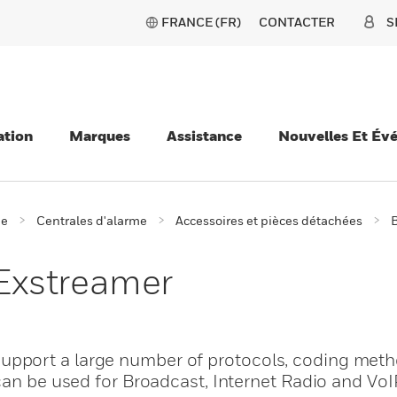
FRANCE (FR)
CONTACTER
S
ation
Marques
Assistance
Nouvelles Et Év
ie
Centrales d'alarme
Accessoires et pièces détachées
B
Exstreamer
pport a large number of protocols, coding met
can be used for Broadcast, Internet Radio and VoI