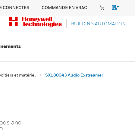
E CONNECTER
COMMANDE EN VRAC
BUILDING AUTOMATION
énements
oîtiers et matériel
SX180043 Audio Exstreamer
hods and
P