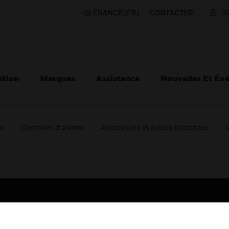
FRANCE (FR)
CONTACTER
S
ation
Marques
Assistance
Nouvelles Et Év
ie
Centrales d'alarme
Accessoires et pièces détachées
B
TEURS
ASSISTANCE