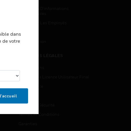
Demandes D’informations
Commerciales
Accès Pour Les Employés
Inscription
nible dans
e de votre
Désinscription
MENTIONS LÉGALES
Certifications
Contrats De Licence Utilisateur Final
Open Source
Brevets
l’accueil
Qualité Et Sécurité
Termes Et Conditions
Garanties