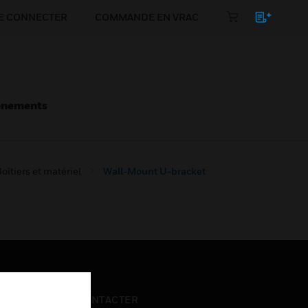
E CONNECTER
COMMANDE EN VRAC
énements
oîtiers et matériel
Wall-Mount U-bracket
NOUS CONTACTER