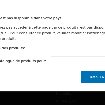
ports
Recherche De Partenaires
ments Commerciaux
Formation
'est pas disponible dans votre pays.
centers
Assistance Technique
ez pas accéder à cette page car ce produit n’est pas dispo
ation
Tutoriels De Sites Web
tuel. Pour consulter ce produit, veuillez modifier l’affichag
ernement Et Militaire
 produits
EMPLOIS
é
é des produits:
Emplois
ignement Supérieur
Recherche D'emploi
llerie/Restauration
catalogue de produits pour:
trie Et Fabrication
SOCIÉTÉ
ce Et Corrections
Retour à 
À Propos
e Au Détail
Événements
t Cities
Nouvelles
Nos Marques