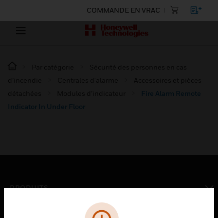
COMMANDE EN VRAC
Par catégorie
Sécurité des personnes en cas
d’incendie
Centrales d'alarme
Accessoires et pièces
détachées
Modules d’indicateur
Fire Alarm Remote
Indicator In Under Floor
PRODUITS
toggle view
SOLUTIONS