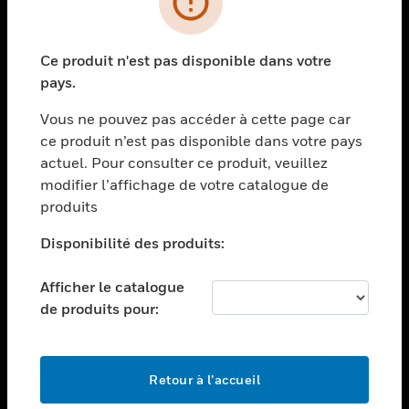
toggle view
SECTEURS
Ce produit n'est pas disponible dans votre
toggle view
pays.
ASSISTANCE
Vous ne pouvez pas accéder à cette page car
toggle view
EMPLOIS
ce produit n’est pas disponible dans votre pays
actuel. Pour consulter ce produit, veuillez
toggle view
modifier l’affichage de votre catalogue de
SOCIÉTÉ
produits
toggle view
NOUS CONTACTER
Disponibilité des produits:
toggle view
Afficher le catalogue
MENTIONS LÉGALES
de produits pour:
toggle view
SUIVEZ-NOUS
Retour à l’accueil