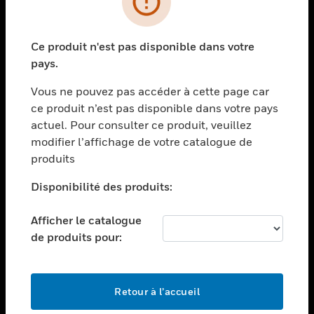
toggle view
SECTEURS
Ce produit n'est pas disponible dans votre
toggle view
pays.
ASSISTANCE
Vous ne pouvez pas accéder à cette page car
toggle view
EMPLOIS
ce produit n’est pas disponible dans votre pays
actuel. Pour consulter ce produit, veuillez
toggle view
modifier l’affichage de votre catalogue de
SOCIÉTÉ
produits
toggle view
NOUS CONTACTER
Disponibilité des produits:
toggle view
Afficher le catalogue
MENTIONS LÉGALES
de produits pour:
toggle view
SUIVEZ-NOUS
Retour à l’accueil