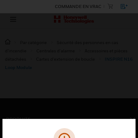
COMMANDE EN VRAC
Par catégorie
Sécurité des personnes en cas
d’incendie
Centrales d'alarme
Accessoires et pièces
détachées
Cartes d'extension de boucle
INSPIRE N16
Loop Module
PRODUITS
toggle view
SOLUTIONS