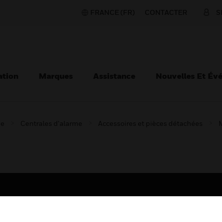
FRANCE (FR)
CONTACTER
S
ation
Marques
Assistance
Nouvelles Et Év
ie
Centrales d'alarme
Accessoires et pièces détachées
TEURS
ASSISTANCE