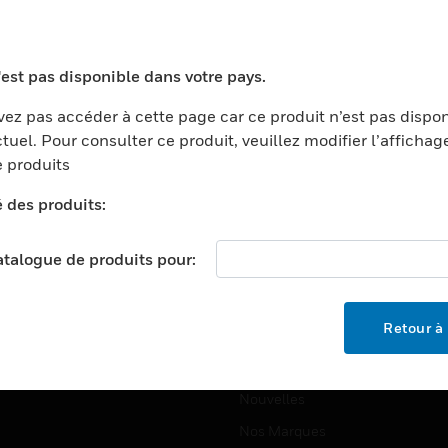
ports
Recherche De Partenaires
ments Commerciaux
Formation
'est pas disponible dans votre pays.
centers
Assistance Technique
ez pas accéder à cette page car ce produit n’est pas dispo
ation
Tutoriels De Sites Web
tuel. Pour consulter ce produit, veuillez modifier l’affichag
ernement Et Militaire
 produits
EMPLOIS
é
é des produits:
Emplois
ignement Supérieur
Recherche D'emploi
llerie/Restauration
catalogue de produits pour:
trie Et Fabrication
SOCIÉTÉ
ce Et Corrections
Retour à 
À Propos
e Au Détail
Événements
t Cities
Nouvelles
Nos Marques