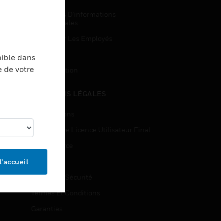
Demandes D’informations
Commerciales
Accès Pour Les Employés
Inscription
nible dans
e de votre
Désinscription
MENTIONS LÉGALES
Certifications
Contrats De Licence Utilisateur Final
Open Source
Brevets
l’accueil
Qualité Et Sécurité
Termes Et Conditions
Garanties