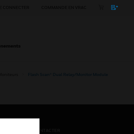
E CONNECTER
COMMANDE EN VRAC
énements
Moniteurs
Flash Scan® Dual Relay/Monitor Module
NOUS CONTACTER