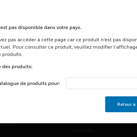
TEURS
ASSISTANCE
ports
Recherche De Partenaires
'est pas disponible dans votre pays.
ments Commerciaux
Formation
centers
Assistance Technique
ez pas accéder à cette page car ce produit n’est pas dispo
tuel. Pour consulter ce produit, veuillez modifier l’affichag
ation
Tutoriels De Sites Web
 produits
ernement Et Militaire
EMPLOIS
é des produits:
é
Emplois
ignement Supérieur
catalogue de produits pour:
Recherche D'emploi
llerie/Restauration
trie Et Fabrication
SOCIÉTÉ
Retour à 
ce Et Corrections
À Propos
e Au Détail
Événements
t Cities
Nouvelles