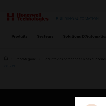
BUILDING AUTOMATION
Produits
Secteurs
Solutions D’Automatis
Par catégorie
Sécurité des personnes en cas d’incend
centres