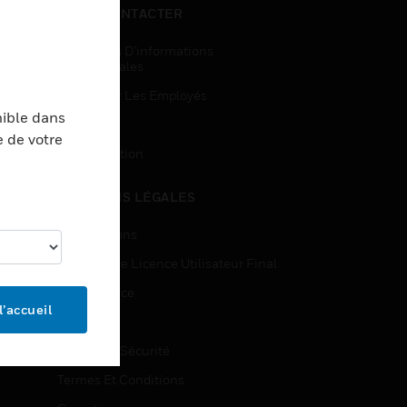
NOUS CONTACTER
Demandes D’informations
Commerciales
Accès Pour Les Employés
nible dans
Inscription
e de votre
Désinscription
MENTIONS LÉGALES
Certifications
Contrats De Licence Utilisateur Final
Open Source
l’accueil
Brevets
Qualité Et Sécurité
Termes Et Conditions