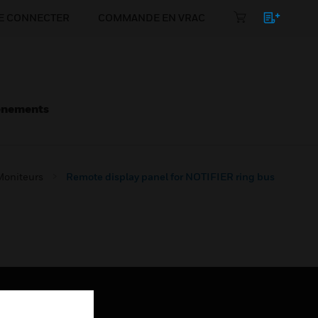
E CONNECTER
COMMANDE EN VRAC
énements
Moniteurs
Remote display panel for NOTIFIER ring bus