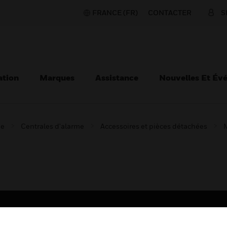
FRANCE (FR)
CONTACTER
S
ation
Marques
Assistance
Nouvelles Et Év
ie
Centrales d'alarme
Accessoires et pièces détachées