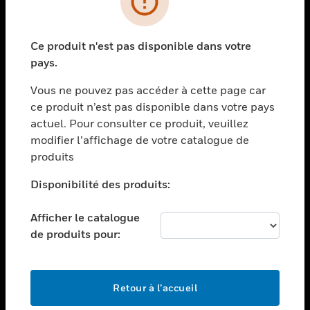
toggle view
SECTEURS
Ce produit n'est pas disponible dans votre
toggle view
pays.
ASSISTANCE
Vous ne pouvez pas accéder à cette page car
toggle view
EMPLOIS
ce produit n’est pas disponible dans votre pays
actuel. Pour consulter ce produit, veuillez
toggle view
modifier l’affichage de votre catalogue de
SOCIÉTÉ
produits
toggle view
NOUS CONTACTER
Disponibilité des produits:
toggle view
Afficher le catalogue
MENTIONS LÉGALES
de produits pour:
toggle view
SUIVEZ-NOUS
Retour à l’accueil