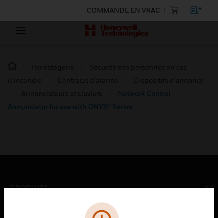
COMMANDE EN VRAC
Par catégorie
Sécurité des personnes en cas
d’incendie
Centrales d'alarme
Dispositifs d’annonce
Annonciateurs et claviers
Network Control
Annunciator for use with ONYX® Series
PRODUITS
toggle view
SOLUTIONS