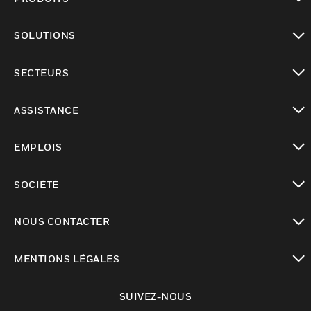
toggle view
SOLUTIONS
toggle view
SECTEURS
toggle view
ASSISTANCE
toggle view
EMPLOIS
toggle view
SOCIÉTÉ
toggle view
NOUS CONTACTER
toggle view
MENTIONS LÉGALES
toggle view
SUIVEZ-NOUS