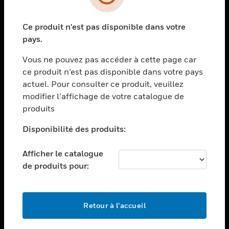
toggle view
SECTEURS
Ce produit n'est pas disponible dans votre
toggle view
ASSISTANCE
pays.
toggle view
Vous ne pouvez pas accéder à cette page car
EMPLOIS
ce produit n’est pas disponible dans votre pays
toggle view
actuel. Pour consulter ce produit, veuillez
SOCIÉTÉ
modifier l’affichage de votre catalogue de
produits
toggle view
NOUS CONTACTER
Disponibilité des produits:
toggle view
MENTIONS LÉGALES
Afficher le catalogue
toggle view
de produits pour:
SUIVEZ-NOUS
Retour à l’accueil