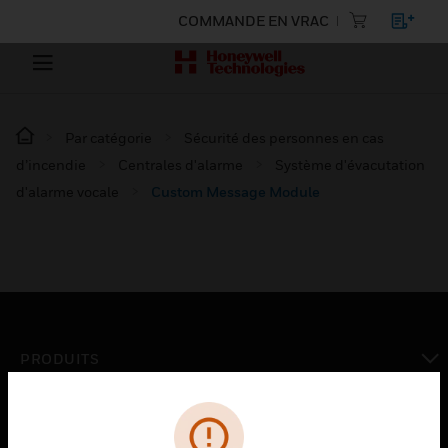
COMMANDE EN VRAC
Par catégorie
Sécurité des personnes en cas
d’incendie
Centrales d'alarme
Système d'évacutation
d'alarme vocale
Custom Message Module
PRODUITS
toggle view
SOLUTIONS