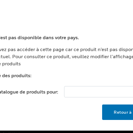
TEURS
ASSISTANCE
'est pas disponible dans votre pays.
ports
Recherche De Partenaires
ments Commerciaux
Formation
ez pas accéder à cette page car ce produit n’est pas dispo
tuel. Pour consulter ce produit, veuillez modifier l’affichag
centers
Assistance Technique
 produits
ation
Tutoriels De Sites Web
é des produits:
ernement Et Militaire
EMPLOIS
é
catalogue de produits pour:
Emplois
ignement Supérieur
Recherche D'emploi
llerie/Restauration
Retour à 
trie Et Fabrication
SOCIÉTÉ
ce Et Corrections
À Propos