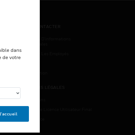
NOUS CONTACTER
Demandes D’informations
Commerciales
nible dans
Accès Pour Les Employés
e de votre
Inscription
Désinscription
MENTIONS LÉGALES
Certifications
Contrats De Licence Utilisateur Final
l’accueil
Open Source
Brevets