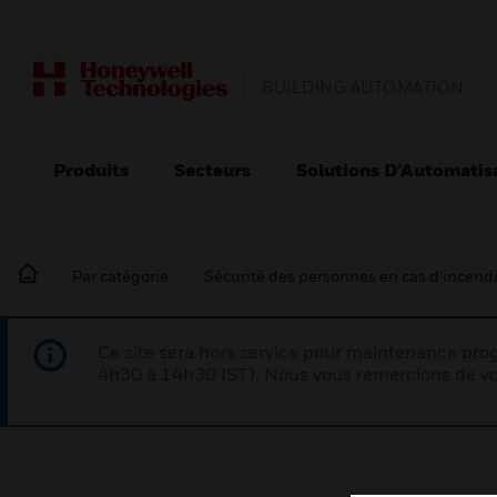
BUILDING AUTOMATION
Produits
Secteurs
Solutions D’Automatis
Par catégorie
Sécurité des personnes en cas d’incend
Ce site sera hors service pour maintenance p
4h30 à 14h30 IST). Nous vous remercions de vo