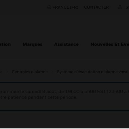
FRANCE (FR)
CONTACTER
S
ation
Marques
Assistance
Nouvelles Et Év
ie
Centrales d'alarme
Système d'évacutation d'alarme vocal
rogrammée le samedi 8 août, de 19h00 à 5h00 EST (23h00 
tre patience pendant cette période.