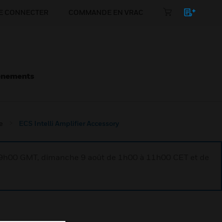
E CONNECTER
COMMANDE EN VRAC
énements
e
ECS Intelli Amplifier Accessory
à 9h00 GMT, dimanche 9 août de 1h00 à 11h00 CET et de