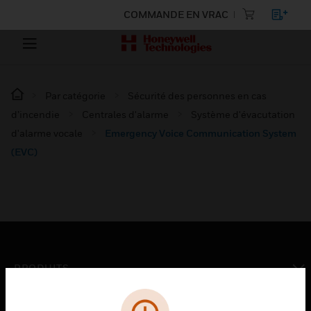
COMMANDE EN VRAC
Par catégorie
Sécurité des personnes en cas
d’incendie
Centrales d'alarme
Système d'évacutation
d'alarme vocale
Emergency Voice Communication System
(EVC)
PRODUITS
toggle view
SOLUTIONS