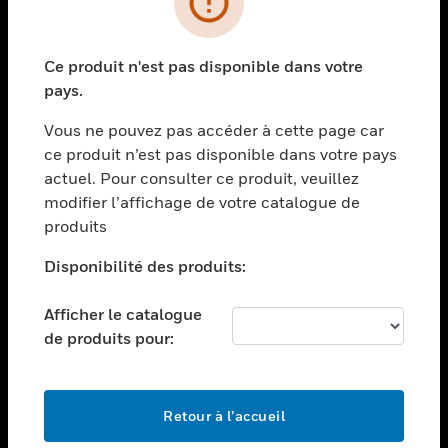
toggle view
SECTEURS
Ce produit n'est pas disponible dans votre
toggle view
pays.
ASSISTANCE
Vous ne pouvez pas accéder à cette page car
toggle view
EMPLOIS
ce produit n’est pas disponible dans votre pays
actuel. Pour consulter ce produit, veuillez
toggle view
modifier l’affichage de votre catalogue de
SOCIÉTÉ
produits
toggle view
NOUS CONTACTER
Disponibilité des produits:
toggle view
Afficher le catalogue
MENTIONS LÉGALES
de produits pour:
toggle view
SUIVEZ-NOUS
Retour à l’accueil