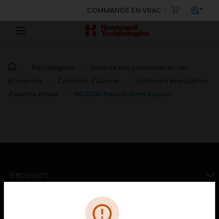
COMMANDE EN VRAC
Par catégorie
Sécurité des personnes en cas
d’incendie
Centrales d'alarme
Système d'évacutation
d'alarme vocale
HD2030 Hazard Siren System
PRODUITS
toggle view
SOLUTIONS