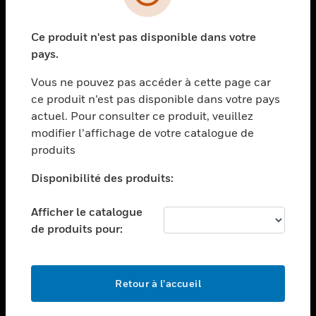
toggle view
SECTEURS
Ce produit n'est pas disponible dans votre
toggle view
ASSISTANCE
pays.
toggle view
Vous ne pouvez pas accéder à cette page car
EMPLOIS
ce produit n’est pas disponible dans votre pays
toggle view
actuel. Pour consulter ce produit, veuillez
SOCIÉTÉ
modifier l’affichage de votre catalogue de
produits
toggle view
NOUS CONTACTER
Disponibilité des produits:
toggle view
MENTIONS LÉGALES
Afficher le catalogue
toggle view
de produits pour:
SUIVEZ-NOUS
Retour à l’accueil