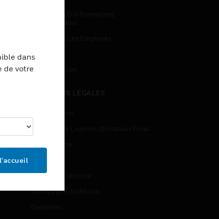
Demandes D’informations
Commerciales
Accès Pour Les Employés
Inscription
nible dans
e de votre
Désinscription
MENTIONS LÉGALES
Certifications
Contrats De Licence Utilisateur Final
Open Source
Brevets
l’accueil
Qualité Et Sécurité
Termes Et Conditions
Garanties