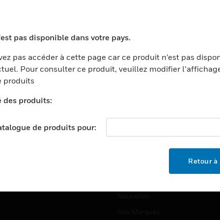
ports
Recherche De Partenaires
ments Commerciaux
Formation
'est pas disponible dans votre pays.
centers
Assistance Technique
ez pas accéder à cette page car ce produit n’est pas dispo
ation
Tutoriels De Sites Web
tuel. Pour consulter ce produit, veuillez modifier l’affichag
ernement Et Militaire
 produits
EMPLOIS
é
é des produits:
Emplois
ignement Supérieur
Recherche D'emploi
llerie/Restauration
catalogue de produits pour:
trie Et Fabrication
SOCIÉTÉ
ce Et Corrections
Retour à 
À Propos
e Au Détail
Événements
t Cities
Nouvelles
Nos Marques