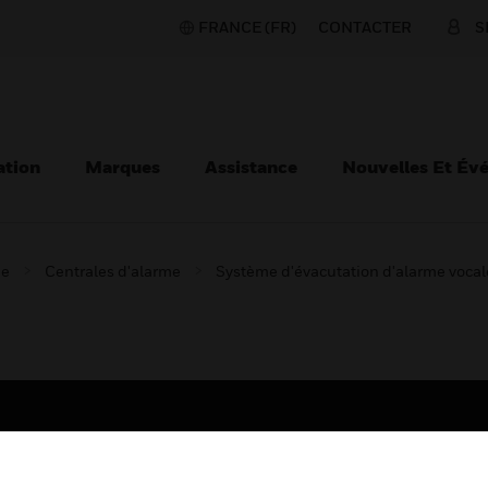
FRANCE (FR)
CONTACTER
S
ation
Marques
Assistance
Nouvelles Et Év
ie
Centrales d'alarme
Système d'évacutation d'alarme vocal
TEURS
ASSISTANCE