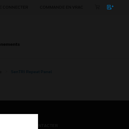
E CONNECTER
COMMANDE EN VRAC
énements
e
SenTRI Repeat Panel
NOUS CONTACTER