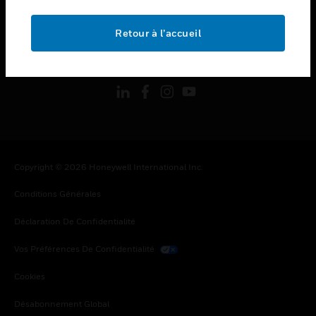
toggle view
MENTIONS LÉGALES
Retour à l’accueil
toggle view
SUIVEZ-NOUS
Copyright © 2026 Honeywell International Inc.
Conditions Générales
Déclaration De Confidentialité
Vos Préférences De Confidentialité
Cookies
Désabonnement Global