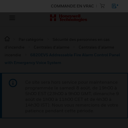
COMMANDE EN VRAC
Par catégorie
Sécurité des personnes en cas
d’incendie
Centrales d'alarme
Centrales d’alarme
incendie
6820EVS Addressable Fire Alarm Control Panel
with Emergency Voice System
Ce site sera hors service pour maintenance
programmée le samedi 8 août, de 19h00 à
5h00 EST (23h00 à 9h00 GMT, dimanche 9
août de 1h00 à 11h00 CET et de 4h30 à
14h30 IST). Nous vous remercions de votre
patience pendant cette période.