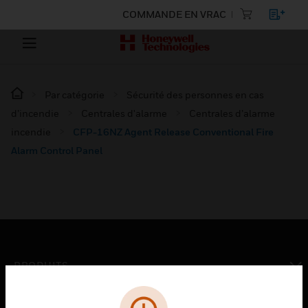
COMMANDE EN VRAC
Par catégorie
Sécurité des personnes en cas
d’incendie
Centrales d'alarme
Centrales d’alarme
incendie
CFP-16NZ Agent Release Conventional Fire
Alarm Control Panel
PRODUITS
toggle view
SOLUTIONS