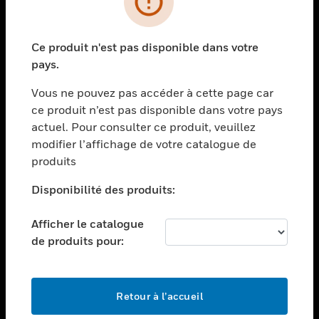
toggle view
SECTEURS
Ce produit n'est pas disponible dans votre
toggle view
pays.
ASSISTANCE
Vous ne pouvez pas accéder à cette page car
toggle view
EMPLOIS
ce produit n’est pas disponible dans votre pays
actuel. Pour consulter ce produit, veuillez
toggle view
modifier l’affichage de votre catalogue de
SOCIÉTÉ
produits
toggle view
NOUS CONTACTER
Disponibilité des produits:
toggle view
Afficher le catalogue
MENTIONS LÉGALES
de produits pour:
toggle view
SUIVEZ-NOUS
Retour à l’accueil