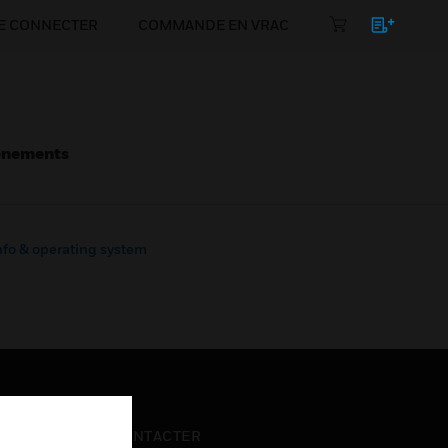
E CONNECTER
COMMANDE EN VRAC
énements
nfo & operating system
NOUS CONTACTER