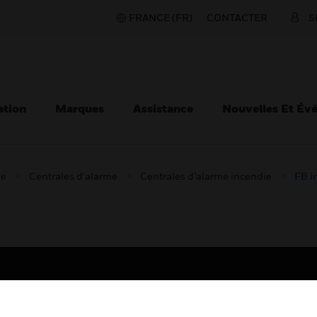
FRANCE (FR)
CONTACTER
S
ation
Marques
Assistance
Nouvelles Et Év
ie
Centrales d'alarme
Centrales d’alarme incendie
FB i
TEURS
ASSISTANCE