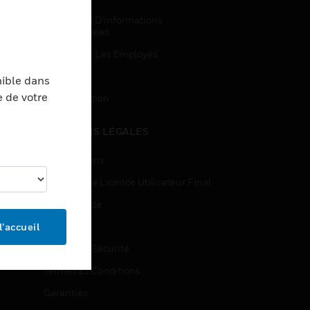
Demandes D’informations
Commerciales
Accès Pour Les Employés
Inscription
nible dans
e de votre
Désinscription
MENTIONS LÉGALES
Certifications
Contrats De Licence Utilisateur Final
Open Source
Brevets
l’accueil
Qualité Et Sécurité
Termes Et Conditions
Garanties