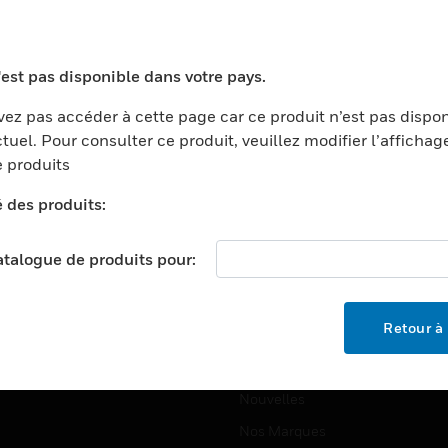
ports
Recherche De Partenaires
ments Commerciaux
Formation
'est pas disponible dans votre pays.
centers
Assistance Technique
ez pas accéder à cette page car ce produit n’est pas dispo
ation
Tutoriels De Sites Web
tuel. Pour consulter ce produit, veuillez modifier l’affichag
ernement Et Militaire
 produits
EMPLOIS
é
é des produits:
Emplois
ignement Supérieur
Recherche D'emploi
llerie/Restauration
catalogue de produits pour:
trie Et Fabrication
SOCIÉTÉ
ce Et Corrections
Retour à 
À Propos
e Au Détail
Événements
t Cities
Nouvelles
Nos Marques