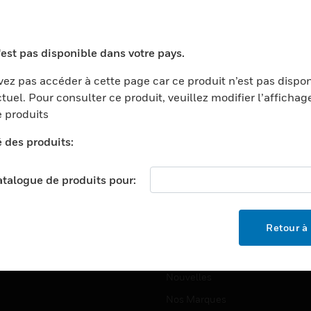
ports
Recherche De Partenaires
ments Commerciaux
Formation
'est pas disponible dans votre pays.
centers
Assistance Technique
ez pas accéder à cette page car ce produit n’est pas dispo
ation
Tutoriels De Sites Web
tuel. Pour consulter ce produit, veuillez modifier l’affichag
ernement Et Militaire
 produits
EMPLOIS
é
é des produits:
Emplois
ignement Supérieur
Recherche D'emploi
llerie/Restauration
catalogue de produits pour:
trie Et Fabrication
SOCIÉTÉ
ce Et Corrections
Retour à 
À Propos
e Au Détail
Événements
t Cities
Nouvelles
Nos Marques