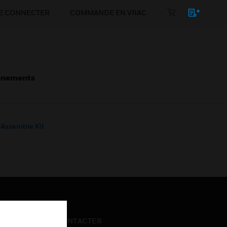
E CONNECTER
COMMANDE EN VRAC
énements
Assemble Kit
NOUS CONTACTER