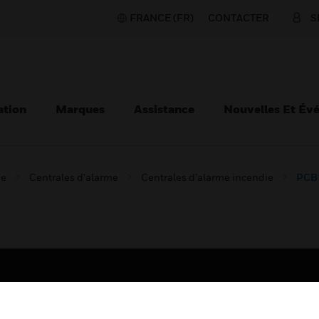
FRANCE (FR)
CONTACTER
S
ation
Marques
Assistance
Nouvelles Et Év
ie
Centrales d'alarme
Centrales d’alarme incendie
PCB 
TEURS
ASSISTANCE