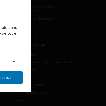
Demandes D’informations
Commerciales
Accès Pour Les Employés
Inscription
nible dans
e de votre
Désinscription
MENTIONS LÉGALES
Certifications
Contrats De Licence Utilisateur Final
Open Source
Brevets
l’accueil
Qualité Et Sécurité
Termes Et Conditions
Garanties