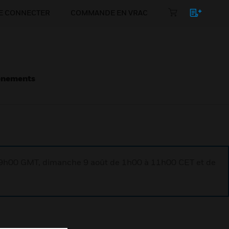
E CONNECTER
COMMANDE EN VRAC
énements
à 9h00 GMT, dimanche 9 août de 1h00 à 11h00 CET et de