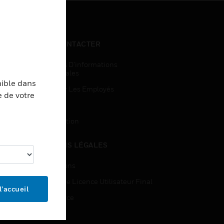
NOUS CONTACTER
Demandes D’informations
Commerciales
nible dans
Accès Pour Les Employés
e de votre
Inscription
Désinscription
MENTIONS LÉGALES
Certifications
Contrats De Licence Utilisateur Final
l’accueil
Open Source
Brevets