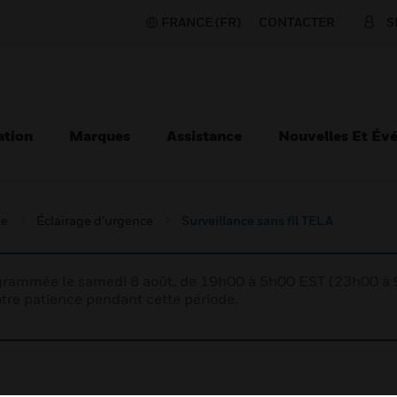
FRANCE (FR)
CONTACTER
S
ation
Marques
Assistance
Nouvelles Et Év
ie
Éclairage d’urgence
Surveillance sans fil TELA
rogrammée le samedi 8 août, de 19h00 à 5h00 EST (23h00 
tre patience pendant cette période.