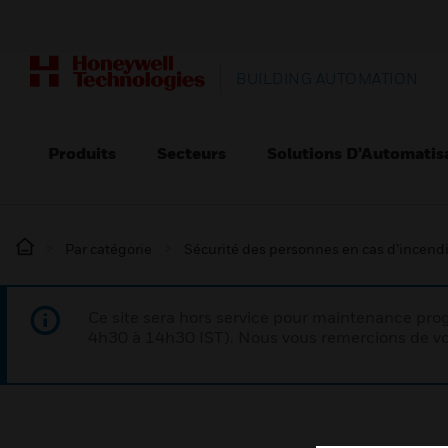
BUILDING AUTOMATION
Produits
Secteurs
Solutions D’Automatis
Par catégorie
Sécurité des personnes en cas d’incend
Ce site sera hors service pour maintenance p
4h30 à 14h30 IST). Nous vous remercions de vo