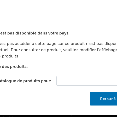
TEURS
ASSISTANCE
'est pas disponible dans votre pays.
ports
Recherche De Partenaires
ments Commerciaux
Formation
ez pas accéder à cette page car ce produit n’est pas dispo
tuel. Pour consulter ce produit, veuillez modifier l’affichag
centers
Assistance Technique
 produits
ation
Tutoriels De Sites Web
é des produits:
ernement Et Militaire
EMPLOIS
é
catalogue de produits pour:
Emplois
ignement Supérieur
Recherche D'emploi
llerie/Restauration
Retour à 
trie Et Fabrication
SOCIÉTÉ
ce Et Corrections
À Propos