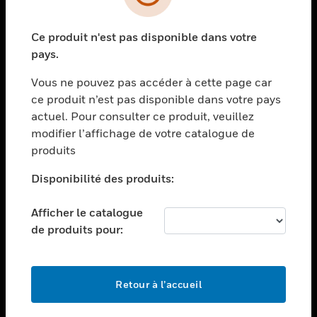
toggle view
SECTEURS
Ce produit n'est pas disponible dans votre
toggle view
ASSISTANCE
pays.
toggle view
Vous ne pouvez pas accéder à cette page car
EMPLOIS
ce produit n’est pas disponible dans votre pays
toggle view
actuel. Pour consulter ce produit, veuillez
SOCIÉTÉ
modifier l’affichage de votre catalogue de
produits
toggle view
NOUS CONTACTER
Disponibilité des produits:
toggle view
MENTIONS LÉGALES
Afficher le catalogue
toggle view
de produits pour:
SUIVEZ-NOUS
Retour à l’accueil