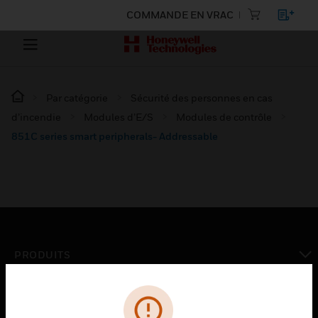
COMMANDE EN VRAC
Par catégorie
Sécurité des personnes en cas
d’incendie
Modules d’E/S
Modules de contrôle
851C series smart peripherals- Addressable
PRODUITS
toggle view
SOLUTIONS