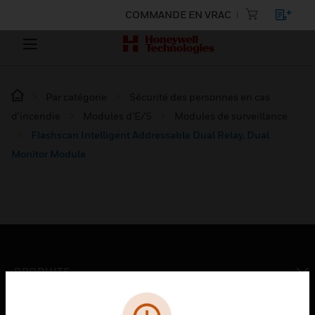
COMMANDE EN VRAC
Par catégorie
Sécurité des personnes en cas
d’incendie
Modules d’E/S
Modules de surveillance
Flashscan Intelligent Addressable Dual Relay, Dual
Monitor Module
PRODUITS
toggle view
SOLUTIONS