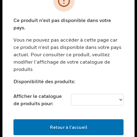
toggle view
SECTEURS
Ce produit n'est pas disponible dans votre
toggle view
pays.
ASSISTANCE
Vous ne pouvez pas accéder à cette page car
toggle view
EMPLOIS
ce produit n’est pas disponible dans votre pays
actuel. Pour consulter ce produit, veuillez
toggle view
modifier l’affichage de votre catalogue de
SOCIÉTÉ
produits
toggle view
NOUS CONTACTER
Disponibilité des produits:
toggle view
Afficher le catalogue
MENTIONS LÉGALES
de produits pour:
toggle view
SUIVEZ-NOUS
Retour à l’accueil