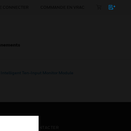
E CONNECTER
COMMANDE EN VRAC
énements
ntelligent Ten-Input Monitor Module
NOUS CONTACTER