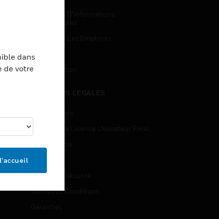
Demandes D’informations
Commerciales
Accès Pour Les Employés
Inscription
nible dans
e de votre
Désinscription
MENTIONS LÉGALES
Certifications
Contrats De Licence Utilisateur Final
Open Source
Brevets
l’accueil
Qualité Et Sécurité
Termes Et Conditions
Garanties