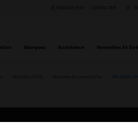
FRANCE (FR)
CONTACTER
S
ation
Marques
Assistance
Nouvelles Et Év
ie
Modules d’E/S
Modules de surveillance
SK-MON-10 I
TEURS
ASSISTANCE