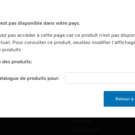
ports
Recherche De Partenaires
ments Commerciaux
Formation
'est pas disponible dans votre pays.
centers
Assistance Technique
ez pas accéder à cette page car ce produit n’est pas dispo
ation
Tutoriels De Sites Web
tuel. Pour consulter ce produit, veuillez modifier l’affichag
ernement Et Militaire
 produits
EMPLOIS
é
é des produits:
Emplois
ignement Supérieur
Recherche D'emploi
llerie/Restauration
catalogue de produits pour:
trie Et Fabrication
SOCIÉTÉ
ce Et Corrections
Retour à 
À Propos
e Au Détail
Événements
t Cities
Nouvelles
Nos Marques