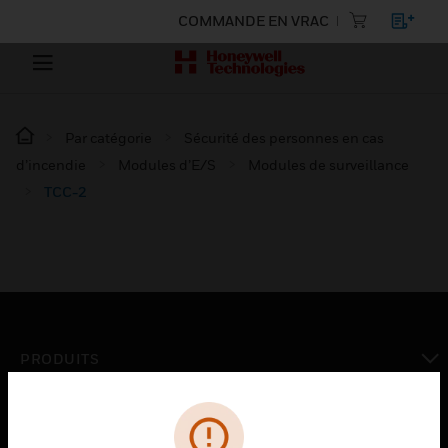
COMMANDE EN VRAC
Par catégorie
Sécurité des personnes en cas
d’incendie
Modules d’E/S
Modules de surveillance
TCC-2
PRODUITS
toggle view
SOLUTIONS