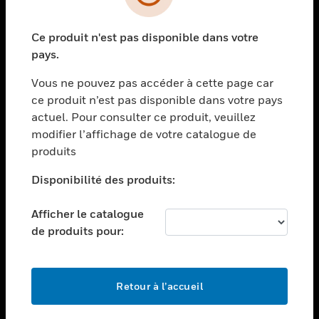
toggle view
SECTEURS
Ce produit n'est pas disponible dans votre
toggle view
ASSISTANCE
pays.
toggle view
Vous ne pouvez pas accéder à cette page car
EMPLOIS
ce produit n’est pas disponible dans votre pays
toggle view
actuel. Pour consulter ce produit, veuillez
SOCIÉTÉ
modifier l’affichage de votre catalogue de
produits
toggle view
NOUS CONTACTER
Disponibilité des produits:
toggle view
MENTIONS LÉGALES
Afficher le catalogue
toggle view
de produits pour:
SUIVEZ-NOUS
Retour à l’accueil