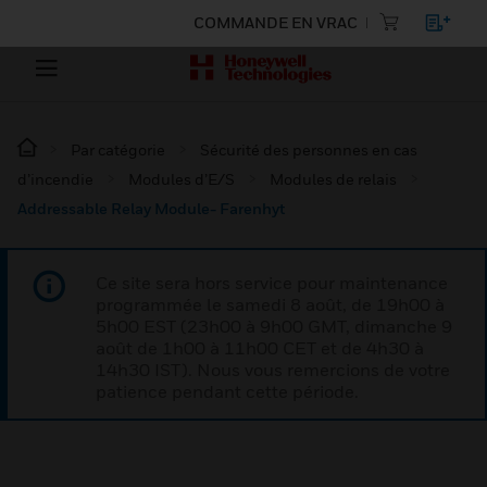
COMMANDE EN VRAC
Par catégorie
Sécurité des personnes en cas
d’incendie
Modules d’E/S
Modules de relais
Addressable Relay Module- Farenhyt
Ce site sera hors service pour maintenance
programmée le samedi 8 août, de 19h00 à
5h00 EST (23h00 à 9h00 GMT, dimanche 9
août de 1h00 à 11h00 CET et de 4h30 à
14h30 IST). Nous vous remercions de votre
patience pendant cette période.