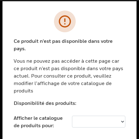
PRODUITS
toggle view
SOLUTIONS
Ce produit n'est pas disponible dans votre
pays.
toggle view
SECTEURS
Vous ne pouvez pas accéder à cette page car
toggle view
ce produit n’est pas disponible dans votre pays
ASSISTANCE
actuel. Pour consulter ce produit, veuillez
modifier l’affichage de votre catalogue de
toggle view
EMPLOIS
produits
toggle view
Disponibilité des produits:
SOCIÉTÉ
toggle view
Afficher le catalogue
NOUS CONTACTER
de produits pour:
toggle view
MENTIONS LÉGALES