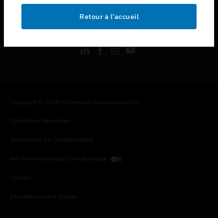
Retour à l’accueil
toggle view
SUIVEZ-NOUS
Copyright © 2026 Honeywell International Inc.
Conditions Générales
Déclaration De Confidentialité
Vos Préférences De Confidentialité
Cookies
Désabonnement Global