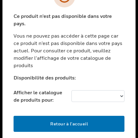
toggle view
SECTEURS
Ce produit n'est pas disponible dans votre
toggle view
ASSISTANCE
pays.
toggle view
Vous ne pouvez pas accéder à cette page car
EMPLOIS
ce produit n’est pas disponible dans votre pays
toggle view
actuel. Pour consulter ce produit, veuillez
SOCIÉTÉ
modifier l’affichage de votre catalogue de
produits
toggle view
NOUS CONTACTER
Disponibilité des produits:
toggle view
MENTIONS LÉGALES
Afficher le catalogue
toggle view
de produits pour:
SUIVEZ-NOUS
Retour à l’accueil