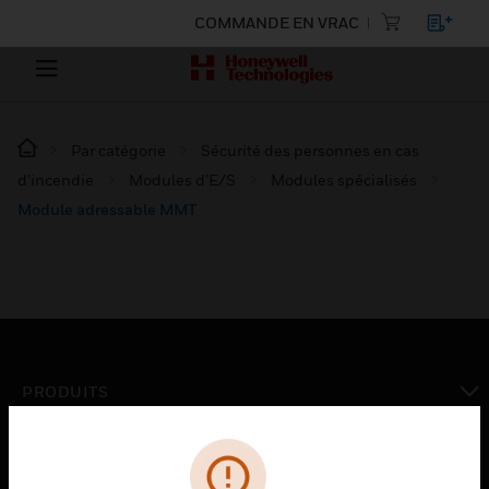
COMMANDE EN VRAC
Par catégorie
Sécurité des personnes en cas
d’incendie
Modules d’E/S
Modules spécialisés
Module adressable MMT
PRODUITS
toggle view
SOLUTIONS